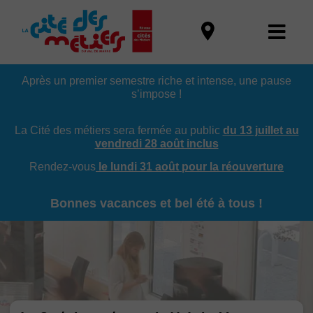
Après un premier semestre riche et intense, une pause
s’impose !
La Cité des métiers sera fermée au public
du 13 juillet au
vendredi 28 août inclus
Rendez-vous
le lundi 31 août pour la réouverture
Bonnes vacances et bel été à tous !