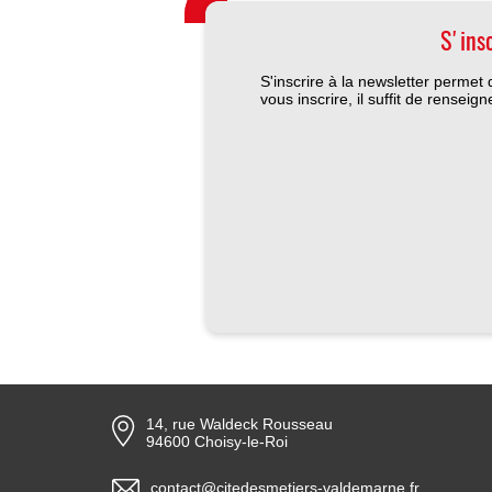
S'ins
S'inscrire à la newsletter perme
vous inscrire, il suffit de renseig
14, rue Waldeck Rousseau
94600 Choisy-le-Roi
contact@citedesmetiers-valdemarne.fr