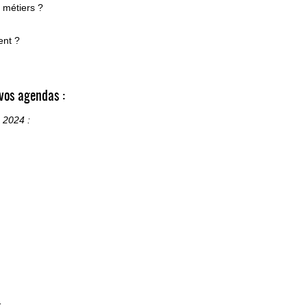
 métiers ?
ent ?
vos agendas :
O 2024 :
: